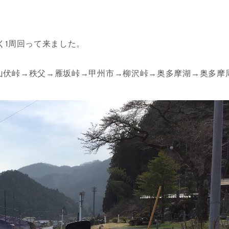
く1周回って来ました。
山伏峠→秩父→雁坂峠→甲州市→柳沢峠→奥多摩湖→奥多摩