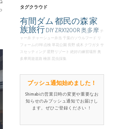
ね
タグクラウド
っ
有間ダム
都民の森
家
族旅行
DIY
ZRX1200R
奥多摩
チ
、
ャー弁
チャーシュー弁当
千葉のソウルフード
リ
フォームの1年点検
草花公園
長野
成木
クワガタ
サ
スセッティング
星野リゾート
絶好の練習場所
奥
多摩周遊道路
檜原
昆虫採集
プッシュ通知始めました！
Shimabiの営業日時の変更や重要なお
知らせのみプッシュ通知でお届けし
ます。ぜひご登録ください ！