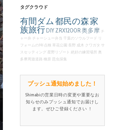
タグクラウド
有間ダム
都民の森
家
族旅行
DIY
ZRX1200R
奥多摩
チ
ャー弁
チャーシュー弁当
千葉のソウルフード
リ
フォームの1年点検
草花公園
長野
成木
クワガタ
サ
スセッティング
星野リゾート
絶好の練習場所
奥
多摩周遊道路
檜原
昆虫採集
プッシュ通知始めました！
Shimabiの営業日時の変更や重要なお
知らせのみプッシュ通知でお届けし
ます。ぜひご登録ください ！