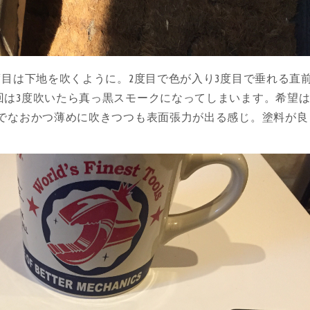
度目は下地を吹くように。2度目で色が入り3度目で垂れる直
回は3度吹いたら真っ黒スモークになってしまいます。希望
きでなおかつ薄めに吹きつつも表面張力が出る感じ。塗料が良