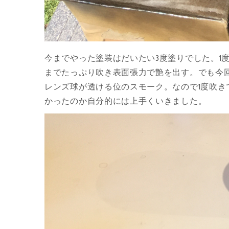
今までやった塗装はだいたい3度塗りでした。1
までたっぷり吹き表面張力で艶を出す。でも今
レンズ球が透ける位のスモーク。なので1度吹
かったのか自分的には上手くいきました。