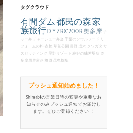
タグクラウド
有間ダム
都民の森
家
族旅行
DIY
ZRX1200R
奥多摩
チ
ャー弁
チャーシュー弁当
千葉のソウルフード
リ
フォームの1年点検
草花公園
長野
成木
クワガタ
サ
スセッティング
星野リゾート
絶好の練習場所
奥
多摩周遊道路
檜原
昆虫採集
プッシュ通知始めました！
Shimabiの営業日時の変更や重要なお
知らせのみプッシュ通知でお届けし
ます。ぜひご登録ください ！