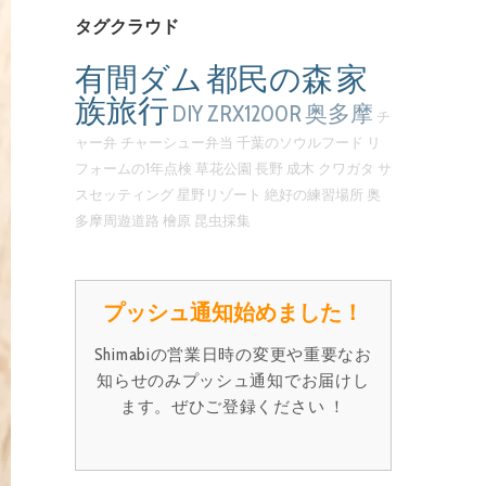
タグクラウド
有間ダム
都民の森
家
族旅行
DIY
ZRX1200R
奥多摩
チ
ャー弁
チャーシュー弁当
千葉のソウルフード
リ
フォームの1年点検
草花公園
長野
成木
クワガタ
サ
スセッティング
星野リゾート
絶好の練習場所
奥
多摩周遊道路
檜原
昆虫採集
プッシュ通知始めました！
Shimabiの営業日時の変更や重要なお
知らせのみプッシュ通知でお届けし
ます。ぜひご登録ください ！