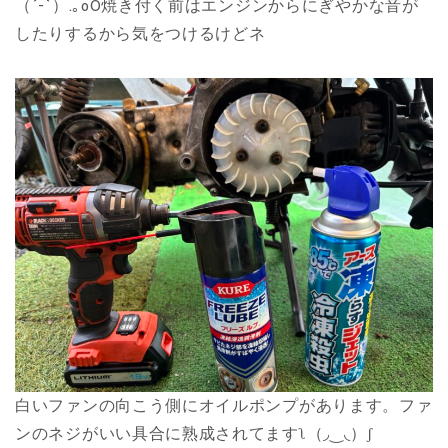
（´-`）.｡oO焼き付く前はエンジンからにぎやかな音が
したりするから気をつけるけどネ
白いファンの向こう側にオイルポンプがあります。ファ
ンのネジがいい具合に熟成されてますʅ（◞‿◟）ʃ