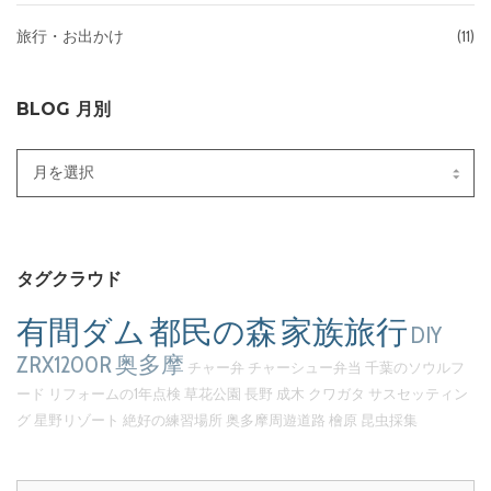
旅行・お出かけ
(11)
BLOG 月別
Blog
月
別
タグクラウド
有間ダム
都民の森
家族旅行
DIY
ZRX1200R
奥多摩
チャー弁
チャーシュー弁当
千葉のソウルフ
ード
リフォームの1年点検
草花公園
長野
成木
クワガタ
サスセッティン
グ
星野リゾート
絶好の練習場所
奥多摩周遊道路
檜原
昆虫採集