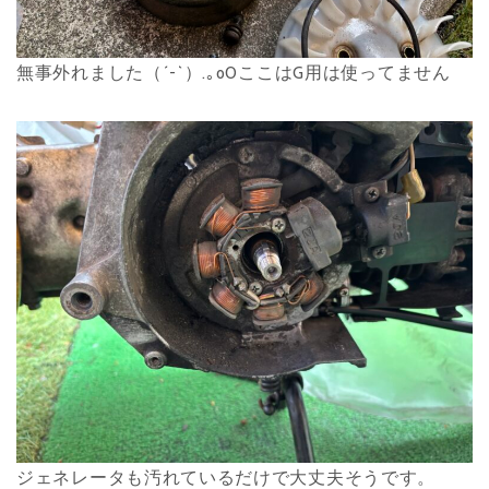
無事外れました（´-`）.｡oOここはG用は使ってません
ジェネレータも汚れているだけで大丈夫そうです。