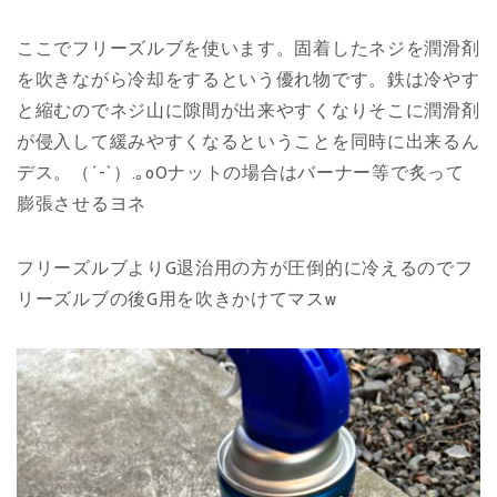
ここでフリーズルブを使います。固着したネジを潤滑剤
を吹きながら冷却をするという優れ物です。鉄は冷やす
と縮むのでネジ山に隙間が出来やすくなりそこに潤滑剤
が侵入して緩みやすくなるということを同時に出来るん
デス。（´-`）.｡oOナットの場合はバーナー等で炙って
膨張させるヨネ
フリーズルブよりG退治用の方が圧倒的に冷えるのでフ
リーズルブの後G用を吹きかけてマスw