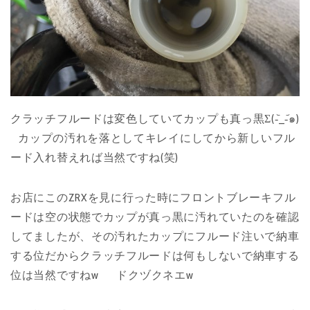
クラッチフルードは変色していてカップも真っ黒Σ(-᷅_-᷄๑)
カップの汚れを落としてキレイにしてから新しいフル
ード入れ替えれば当然ですね(笑)
お店にこのZRXを見に行った時にフロントブレーキフル
ードは空の状態でカップが真っ黒に汚れていたのを確認
してましたが、その汚れたカップにフルード注いで納車
する位だからクラッチフルードは何もしないで納車する
位は当然ですねw ドクヅクネエw