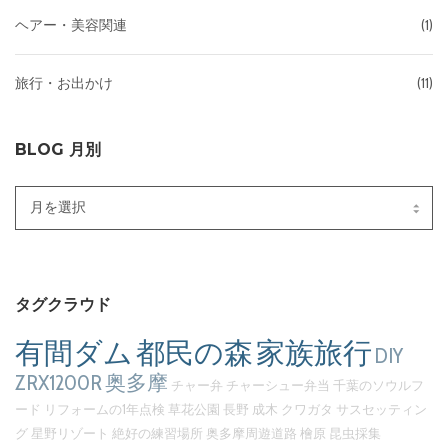
ヘアー・美容関連
(1)
旅行・お出かけ
(11)
BLOG 月別
Blog
月
別
タグクラウド
有間ダム
都民の森
家族旅行
DIY
ZRX1200R
奥多摩
チャー弁
チャーシュー弁当
千葉のソウルフ
ード
リフォームの1年点検
草花公園
長野
成木
クワガタ
サスセッティン
グ
星野リゾート
絶好の練習場所
奥多摩周遊道路
檜原
昆虫採集