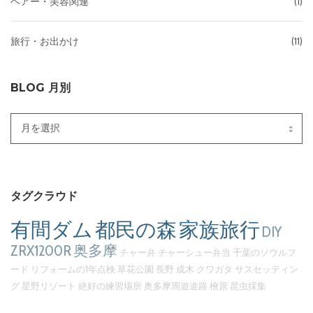
ヘアー・美容関連
(1)
旅行・お出かけ
(11)
BLOG 月別
Blog
月
別
タグクラウド
有間ダム
都民の森
家族旅行
DIY
ZRX1200R
奥多摩
チャー弁
チャーシュー弁当
千葉のソウルフ
ード
リフォームの1年点検
草花公園
長野
成木
クワガタ
サスセッティン
グ
星野リゾート
絶好の練習場所
奥多摩周遊道路
檜原
昆虫採集