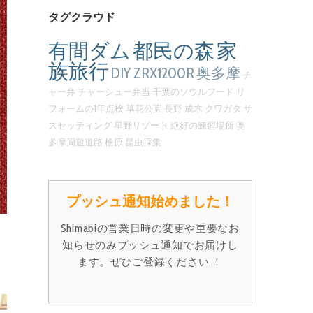
タグクラウド
有間ダム
都民の森
家
族旅行
DIY
ZRX1200R
奥多摩
チ
ャー弁
チャーシュー弁当
千葉のソウルフード
リ
フォームの1年点検
草花公園
長野
成木
クワガタ
サ
スセッティング
星野リゾート
絶好の練習場所
奥
多摩周遊道路
檜原
昆虫採集
プッシュ通知始めました！
Shimabiの営業日時の変更や重要なお
知らせのみプッシュ通知でお届けし
ます。ぜひご登録ください ！